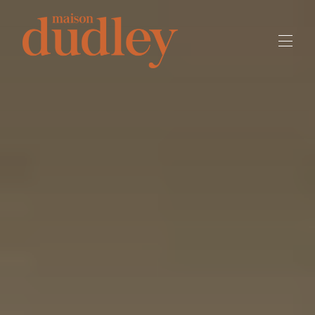
Accueil
À propos
Hébergement
▾
Les alentours
▾
Évènements
Contactez-nous