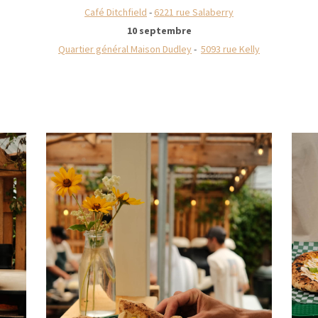
Café Ditchfield
-
6221 rue Salaberry
10 septembre
Quartier général Maison Dudley
-
5093 rue Kelly