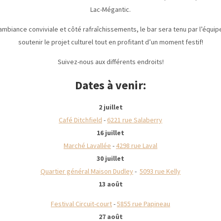
Lac-Mégantic.
mbiance conviviale et côté rafraîchissements, le bar sera tenu par l’équip
soutenir le projet culturel tout en profitant d’un moment festif!
Suivez-nous aux différents endroits!
Dates à venir:
2 juillet
Café Ditchfield
-
6221 rue Salaberry
16 juillet
Marché Lavallée
-
4298 rue Laval
30 juillet
Quartier général Maison Dudley
-
5093 rue Kelly
13 août
Festival Circuit-court
-
5855 rue Papineau
27 août