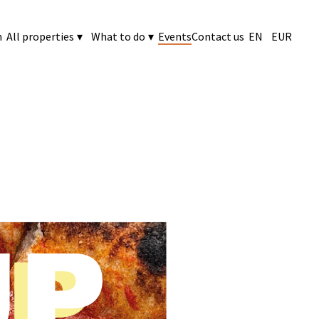
n
All properties
▾
What to do
▾
Events
Contact us
EN
EUR