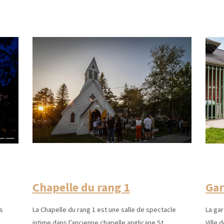
Chapelle du rang 1
Gar
s
La Chapelle du rang 1 est une salle de spectacle
La gar
intime dans l’ancienne chapelle anglicane St.
Ville 