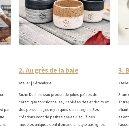
2. Au grès de la baie
3. 
Atelier | Céramique
Atelie
au
Suzie Duchesneau produit de jolies pièces de
Situé 
céramique fonctionnelles, inspirées des endroits et
entre
ed par
des personnages mythiques de sa région. Ses
allian
que
créations vont de petites séries jusqu’à des
et en
pris
modèles uniques dont il émane un style aux lignes
l’ass