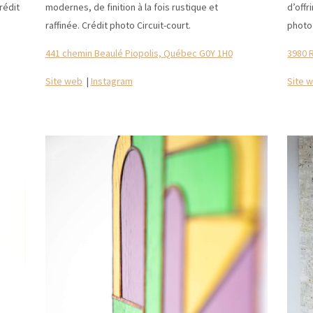
rédit
modernes, de finition à la fois rustique et
d’offr
raffinée. Crédit photo Circuit-court.
photo 
441 chemin Beaulé Piopolis, Québec G0Y 1H0
3980 
Site web
|
Instagram
Site 