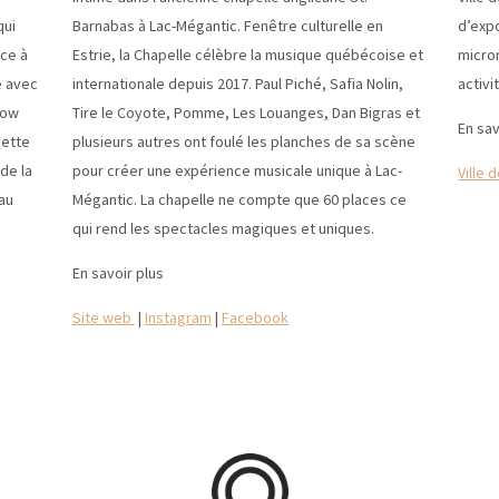
qui
Barnabas à Lac-Mégantic. Fenêtre culturelle en
d’expo
ce à
Estrie, la Chapelle célèbre la musique québécoise et
micro
́ avec
internationale depuis 2017. Paul Piché, Safia Nolin,
activi
low
Tire le Coyote, Pomme, Les Louanges, Dan Bigras et
En sav
cette
plusieurs autres ont foulé les planches de sa scène
 de la
pour créer une expérience musicale unique à Lac-
Ville 
 au
Mégantic. La chapelle ne compte que 60 places ce
qui rend les spectacles magiques et uniques.
En savoir plus
Site web
|
Instagram
|
Facebook